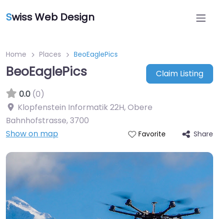
S
wiss Web Design
Home
Places
BeoEaglePics
BeoEaglePics
Claim Listing
0.0
(0)
Klopfenstein Informatik 22H, Obere
Bahnhofstrasse
,
3700
Show on map
Share
Favorite