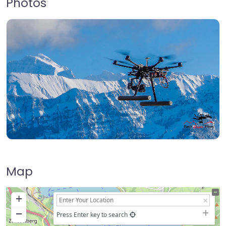
Photos
Map
+
−
Press Enter key to search