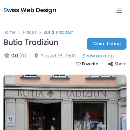
S
wiss Web Design
Home
Places
Butia Tradiziun
Butia Tradiziun
Claim Listing
0.0
(0)
Plazzet 16
,
7503
Show on map
Share
Favorite