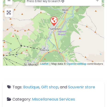
−
Press Enter key to search
Leaflet
| Map data ©
OpenStreetMap
contributors
Tags:
Boutique
,
Gift shop
, and
Souvenir store
Category:
Miscellaneous Services