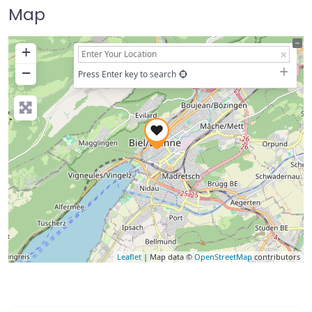
Map
+
−
Press Enter key to search
Leaflet
| Map data ©
OpenStreetMap
contributors