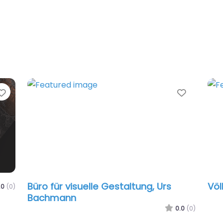
rite
Favorite
Büro für visuelle Gestaltung, Urs
Völlm + W
Bachmann
0.0
(0)