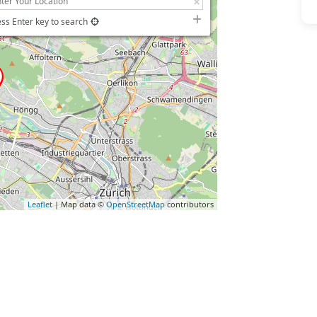
ss Enter key to search
Leaflet
| Map data ©
OpenStreetMap
contributors