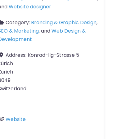
and
Website designer
Category:
Branding & Graphic Design
,
SEO & Marketing
, and
Web Design &
Development
Address:
Konrad-Ilg-Strasse 5
Zürich
Zürich
8049
Switzerland
Website