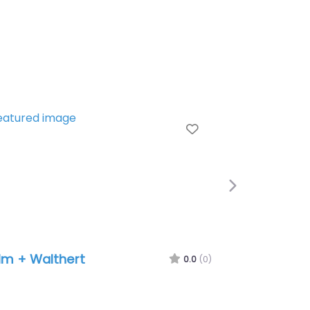
Favorite
Next
althert
MetaDesign
0.0
(0)