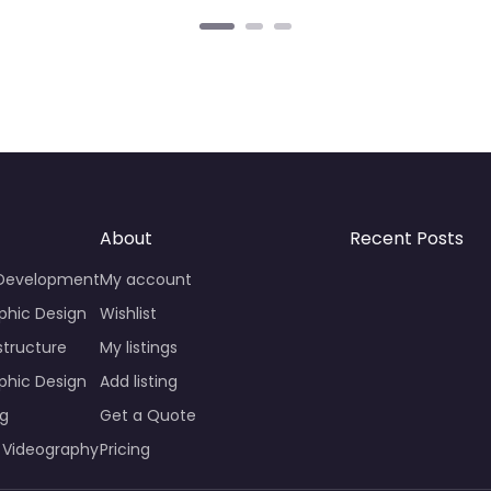
About
Recent Posts
 Development
My account
phic Design
Wishlist
structure
My listings
phic Design
Add listing
ng
Get a Quote
 Videography
Pricing