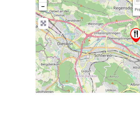
−
Pre