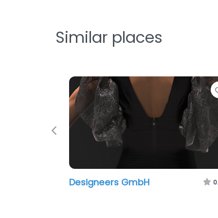
Similar places
Favo
Previous
Designeers GmbH
0.0
(0)