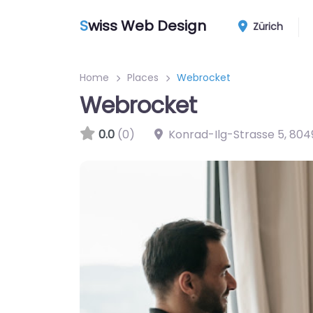
S
wiss Web Design
Zürich
Home
Places
Webrocket
Webrocket
0.0
(0)
Konrad-Ilg-Strasse 5
,
804