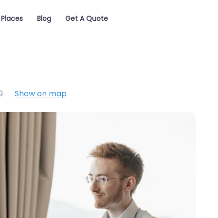
Places
Blog
Get A Quote
9
Show on map