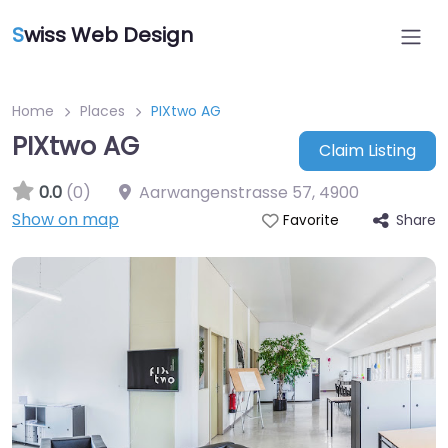
S
wiss Web Design
Home
Places
PIXtwo AG
PIXtwo AG
Claim Listing
0.0
(0)
Aarwangenstrasse 57
,
4900
Show on map
Share
Favorite