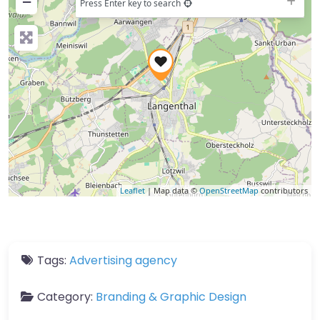
−
Press Enter key to search
Leaflet
| Map data ©
OpenStreetMap
contributors
Tags:
Advertising agency
Category:
Branding & Graphic Design