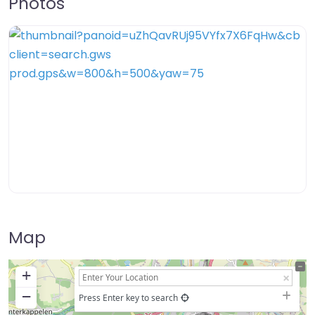
Photos
Map
+
−
Press Enter key to search