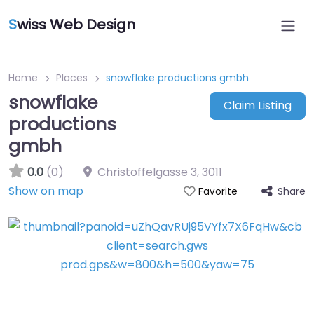
S
wiss Web Design
Home
Places
snowflake productions gmbh
snowflake
Claim Listing
productions
gmbh
0.0
(0)
Christoffelgasse 3
,
3011
Show on map
Share
Favorite